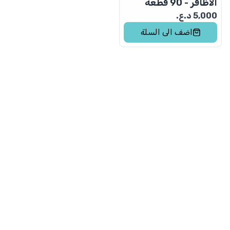
الأظافر - 90 قطعة
5,000
د.ع.
اضف الى السلة