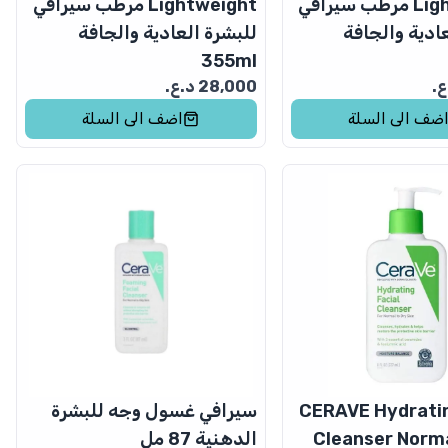
Lightweight مرطب سيرافي
Lightweight مرطب سيرافي
ادية والجافة
للبشرة العادية والجافة
355ml
.
28,000
د.ع.
ضف الى السلة
اضف الى السلة
CERAVE Hydratin
سيرافي غسول وجه للبشرة
Cleanser Norma
الدهنية 87 مل