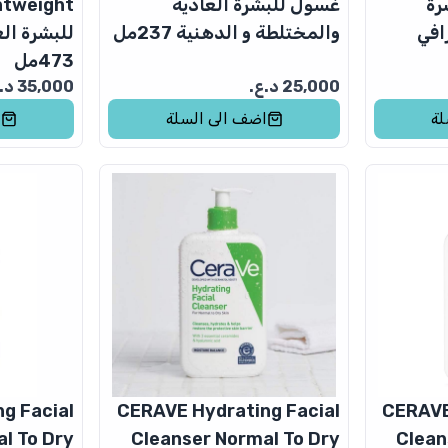
رة
غسول للبشرة العادية
افي
والمختلطة و الدهنية 237مل
للبشرة الع
473مل
25,000
د.ع.
35,000
د.ع
لة
اضف الى السلة
ا
g Facial
CERAVE Hydrating Facial
CERAVE
l To Dry
Cleanser Normal To Dry
Clean