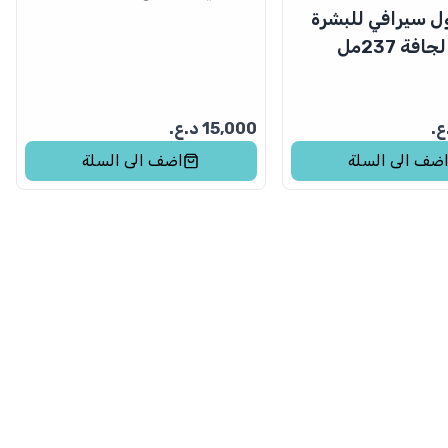
غسول سيرافي للبشرة
فة 237مل
ع.
15,000
د.ع.
ضف الى السلة
اضف الى السلة