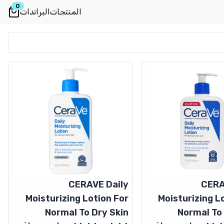
0
المنتجات
البراندات
CERAVE Daily
CERA
Moisturizing Lotion For
Moisturizing L
Normal To Dry Skin
Normal To 