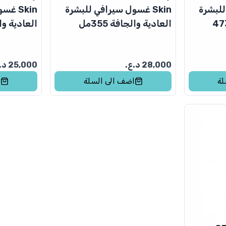
 للبشرة
Skin غسول سيرافي للبشرة
Skin 
افة 473ml
العادية والجافة 355مل
العادية والجا
28,000
د.ع.
25,000
د.
لة
اضف الى السلة
ا