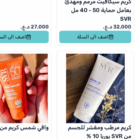
كريم سيكافيت مرمم ومهدئ
بعامل حماية 50 - 40 مل
SVR
32,000
د.ع.
27,000
د.ع.
اضف الى السلة
اضف الى الس
كريم مرطب ومقشر للجسم
واقي شمس كريم من svr
من SVR يوريا 10 %