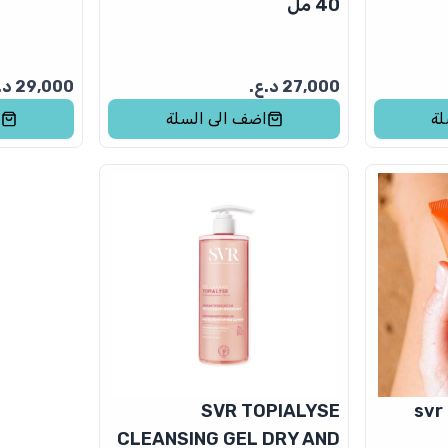
40 مل
27,000
د.ع.
29,000
د.
لة
اضف الى السلة
ا
SVR TOPIALYSE
CLEANSING GEL DRY AND