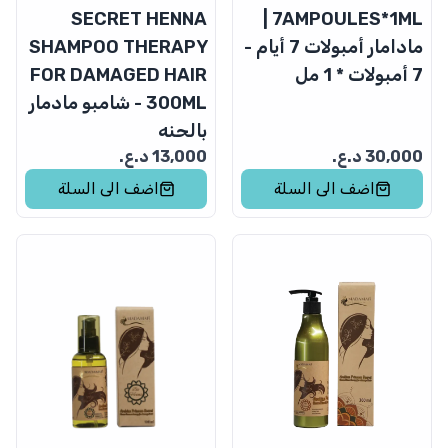
SECRET HENNA
7AMPOULES*1ML |
مادامار أمبولات 7 أيام -
SHAMPOO THERAPY
7 أمبولات * 1 مل
FOR DAMAGED HAIR
- 300ML شامبو مادمار
بالحنه
30,000
د.ع.
13,000
د.ع.
اضف الى السلة
اضف الى السلة