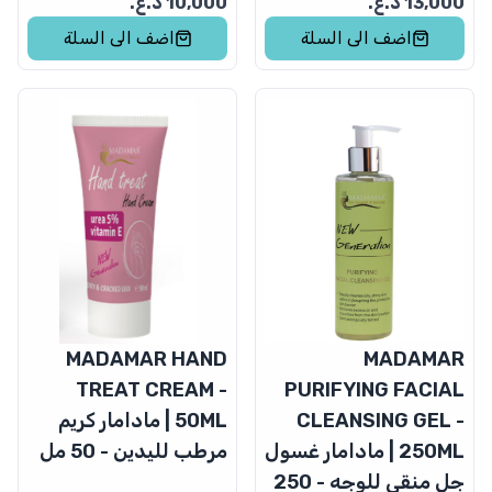
13,000
د.ع.
10,000
د.ع.
اضف الى السلة
اضف الى السلة
MADAMAR HAND
MADAMAR
TREAT CREAM -
PURIFYING FACIAL
CLEANSING GEL -
50ML | مادامار كريم
250ML | مادامار غسول
مرطب لليدين - 50 مل
جل منقي للوجه - 250