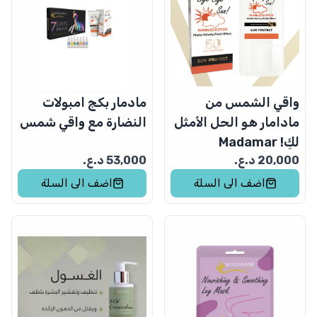
واقي الشمس من
مادمار بكج امبولات
مادامار هو الحل الأمثل
النضارة مع واقي شمس
لكِ! Madamar
20,000
د.ع.
53,000
د.ع.
اضف الى السلة
اضف الى السلة