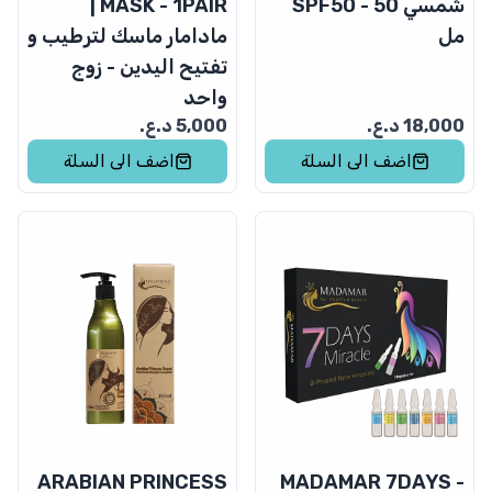
شمسي SPF50 - 50
MASK - 1PAIR |
مل
مادامار ماسك لترطيب و
تفتيح اليدين - زوج
واحد
18,000
د.ع.
5,000
د.ع.
اضف الى السلة
اضف الى السلة
ARABIAN PRINCESS
MADAMAR 7DAYS -