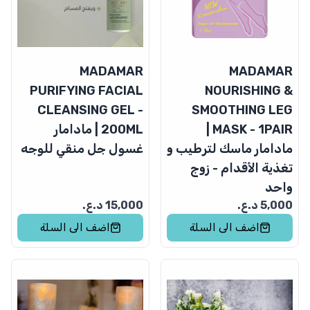
MADAMAR
MADAMAR
PURIFYING FACIAL
NOURISHING &
CLEANSING GEL -
SMOOTHING LEG
MASK - 1PAIR |
200ML | مادامار
مادامار ماسك لترطيب و
غسول جل منقي للوجه
تغذية الأقدام - زوج
واحد
5,000
د.ع.
15,000
د.ع.
اضف الى السلة
اضف الى السلة