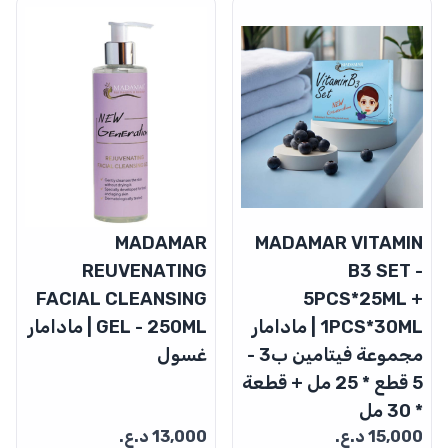
MADAMAR
MADAMAR VITAMIN
REUVENATING
B3 SET -
FACIAL CLEANSING
5PCS*25ML +
1PCS*30ML | مادامار
GEL - 250ML | مادامار
مجموعة فيتامين ب3 -
غسول
5 قطع * 25 مل + قطعة
* 30 مل
15,000
د.ع.
13,000
د.ع.